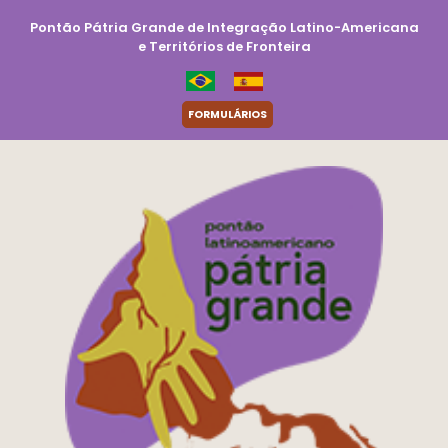
Pontão Pátria Grande de Integração Latino-Americana
e Territórios de Fronteira
FORMULÁRIOS
|